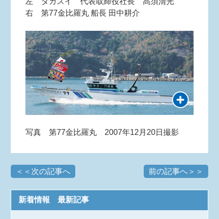
左 タカスイ 代表取締役社長 髙須清光
右 第77金比羅丸 船長 田中耕介
写真 第77金比羅丸 2007年12月20日撮影
＜＜次の記事へ
前の記事へ＞＞
新着情報 最新記事