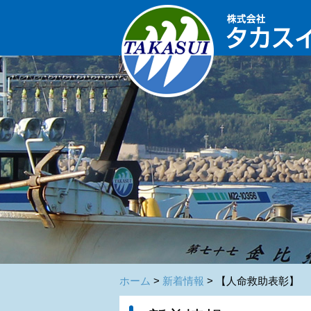
ホーム
>
新着情報
> 【人命救助表彰】