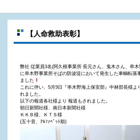
【人命救助表彰】
弊社 従業員3名(阿久根事業所 長元さん、鬼木さん、串木野
に串木野事業所そばの防波堤において発生した車輌転落
ました
これに伴い、5月9日『串木野海上保安部』中林部長様よ
れました。
以下の報道各社様より 報道もされました。
朝日新聞社様、南日本新聞社様
ＫＫＢ様、ＫＴＳ様
(五十音、ｱﾙﾌｧﾍﾞｯﾄ順)