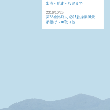
出港～航走～投網まで
2016/10/25
第56金比羅丸 ②試験操業風景_
網揚げ～魚取り他