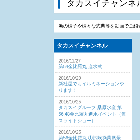
タカスイチャンネ
漁の様子や様々な式典等を動画でご紹
タカスイチャンネル
2016/11/27
第54金比羅丸 進水式
2016/10/29
新社屋でもイルミネーションや
ります！
2016/10/25
タカスイグループ 桑原水産 第
56,48金比羅丸進水イベント（仮
スライドショー）
2016/10/25
第56金比羅丸 ①試験操業風景_